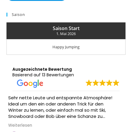
Saison
Saison Start
1. Mai 2026
Happy Jumping
Ausgezeichnete Bewertung
Basierend auf 13 Bewertungen
ntspannte Atmosphäre!
Macht ordentlich Spaß: ein Spr
deren Trick für den
nfach mal so mit Ski,
r eine Schanze zu
nicht nass werden will -
gehen oder zuschauen :)