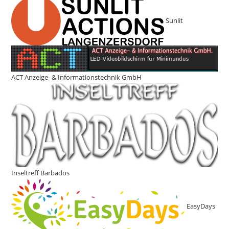
Sunlit
ACT Anzeige- & Informationstechnik GmbH
Inseltreff Barbados
EasyDays