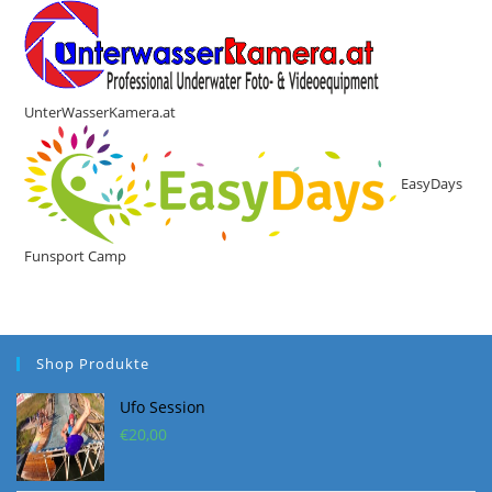
UnterWasserKamera.at
EasyDays
Funsport Camp
Shop Produkte
Ufo Session
€
20,00