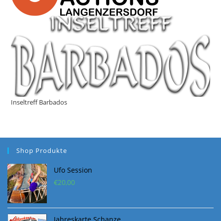
Inseltreff Barbados
Shop Produkte
Ufo Session
€
20,00
Jahreskarte Schanze