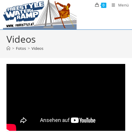
Zum
Menü
0
Inhalt
springen
Videos
>
Fotos
>
Videos