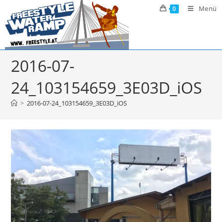
Zum
Menü
0
Inhalt
springen
2016-07-
24_103154659_3E03D_iOS
>
2016-07-24_103154659_3E03D_iOS