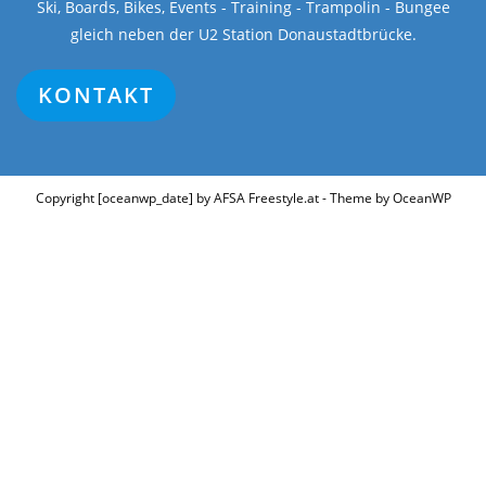
Ski, Boards, Bikes, Events - Training - Trampolin - Bungee
gleich neben der U2 Station Donaustadtbrücke.
KONTAKT
Copyright [oceanwp_date] by AFSA Freestyle.at - Theme by OceanWP