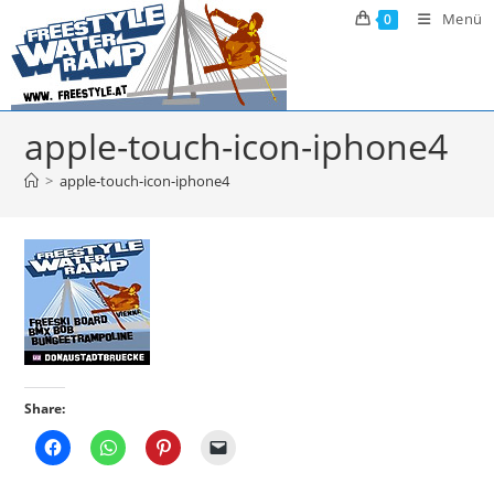
Zum
Menü
0
Inhalt
springen
apple-touch-icon-iphone4
>
apple-touch-icon-iphone4
Share: