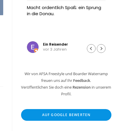
annte
Macht ordentlich Spaß: ein Sprung
Ich wa
n oder
in die Donau.
meine
zu
Radtou
t Ski,
Dann h
ne
Tramp
Weiter
enn
und wo
Ein Reisender
vor 3 Jahren
n oder
Die Be
und ki
Mann 
ging a
Wir von AFSA Freestyle und Boarder Waterramp
Cent 
freuen uns auf Ihr
Feedback
.
Sowas
selte
Veröffentlichen Sie doch eine
Rezension
in unserem
Profil.
Hier k
und da
Tages
AUF GOOGLE BEWERTEN
nach j
gesam
hoch 