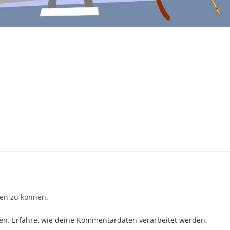
Sehr nette Leute und entsp
Atmosphäre! Ideal um den ei
anderen Trick für den Winter 
lernen, oder einfach mal so mi
Snowboard oder Bob über ei
Weiterlesen
Schanze zu springen. Und w
man nicht nass werden will -
Clemens S
vor 2 Jahren
einfach aufs Trampolin gehe
zuschauen :)
en zu können.
ren.
Erfahre, wie deine Kommentardaten verarbeitet werden.