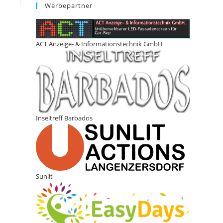
Werbepartner
ACT Anzeige- & Informationstechnik GmbH
Inseltreff Barbados
Sunlit