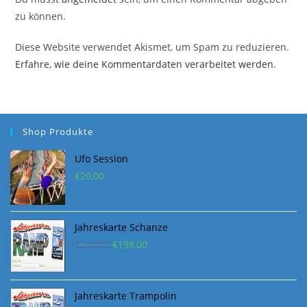
zu können.
Diese Website verwendet Akismet, um Spam zu reduzieren.
Erfahre, wie deine Kommentardaten verarbeitet werden.
Shop Produkte
Ufo Session
€
20,00
Jahreskarte Schanze
Ursprünglicher
Aktueller
€
200,00
€
198,00
Preis
Preis
war:
ist:
€200,00
€198,00.
Jahreskarte Trampolin