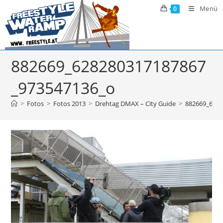
Zum
Menü
0
Inhalt
springen
882669_628280317187867
_973547136_o
>
Fotos
>
Fotos 2013
>
Drehtag DMAX – City Guide
>
882669_628