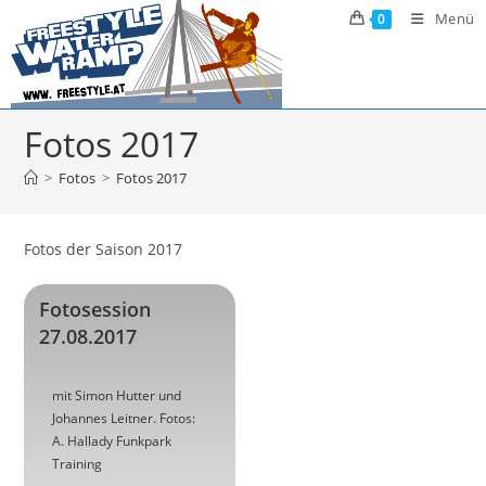
Zum
Menü
0
Inhalt
springen
Fotos 2017
>
Fotos
>
Fotos 2017
Fotos der Saison 2017
Fotosession
27.08.2017
mit Simon Hutter und
Johannes Leitner. Fotos:
A. Hallady Funkpark
Training