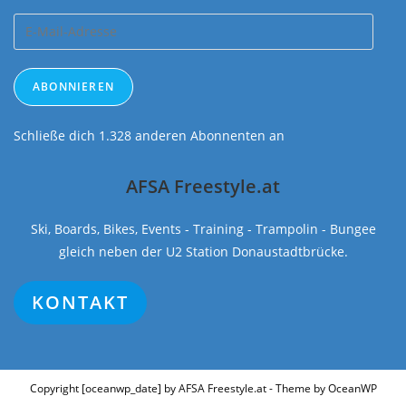
E-
Mail-
Adresse
ABONNIEREN
Schließe dich 1.328 anderen Abonnenten an
AFSA Freestyle.at
Ski, Boards, Bikes, Events - Training - Trampolin - Bungee
gleich neben der U2 Station Donaustadtbrücke.
KONTAKT
Copyright [oceanwp_date] by AFSA Freestyle.at - Theme by OceanWP