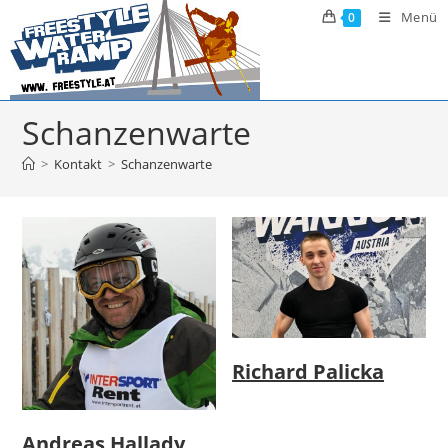
Zum
Menü
0
Inhalt
springen
Schanzenwarte
>
Kontakt
>
Schanzenwarte
Richard Palicka
Andreas Hallady