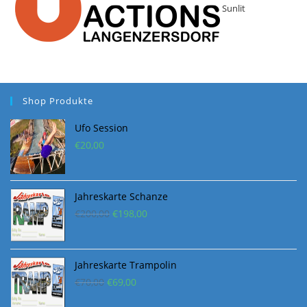
Sunlit
Shop Produkte
Ufo Session
€
20,00
Jahreskarte Schanze
Ursprünglicher
Aktueller
€
200,00
€
198,00
Preis
Preis
war:
ist:
€200,00
€198,00.
Jahreskarte Trampolin
Ursprünglicher
Aktueller
€
70,00
€
69,00
Preis
Preis