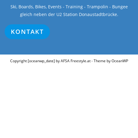
Ski, Boards, Bikes, Events - Training - Trampolin - Bungee
gleich neben der U2 Station Donaustadtbrücke.
KONTAKT
Copyright [oceanwp_date] by AFSA Freestyle.at - Theme by OceanWP