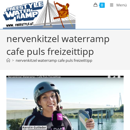
Zum
Menü
0
Inhalt
springen
nervenkitzel waterramp
cafe puls freizeittipp
>
nervenkitzel waterramp cafe puls freizeittipp