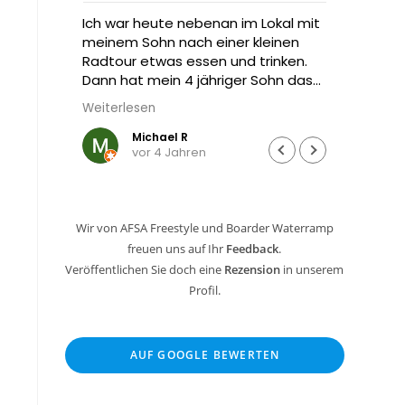
prung
Ich war heute nebenan im Lokal mit
Hat vi
meinem Sohn nach einer kleinen
cooles
Radtour etwas essen und trinken.
Dann hat mein 4 jähriger Sohn das
Trampolin von Freestyle gesehen
Weiterlesen
und wollte unbedingt hüpfen.
Michael R
vor 4 Jahren
Die Besitzer sind unglaublich nett
und kinderfreundlich… mein kleiner
Mann durfte eine Runde springen…
ging aufs Haus, der Chef hat keinen
Wir von AFSA Freestyle und Boarder Waterramp
Cent nehmen wollen.
freuen uns auf Ihr
Feedback
.
Sowas findet man heute echt
selten…
Veröffentlichen Sie doch eine
Rezension
in unserem
Profil.
Hier kommen wir bald wieder hin
und dann lösen wir einen
Tagespass… das Angebot sieht
AUF GOOGLE BEWERTEN
nach jeder Menge Spaß für die
gesamte Familie aus… Daumen
hoch kann ich da nur sagen