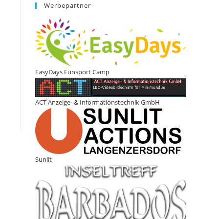
Werbepartner
EasyDays Funsport Camp
ACT Anzeige- & Informationstechnik GmbH
Sunlit