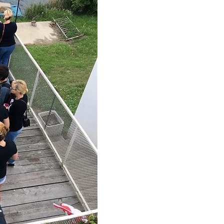
e Leute und entspannte
Macht ordentlich Spaß: ein S
e! Ideal um den ein oder
in die Donau.
ick für den Winter zu
er einfach mal so mit Ski,
 oder Bob über eine
n
u springen. Und wenn
nass werden will -
mens S
Ein Reisender
 2 Jahren
vor 3 Jahren
ufs Trampolin gehen oder
 :)