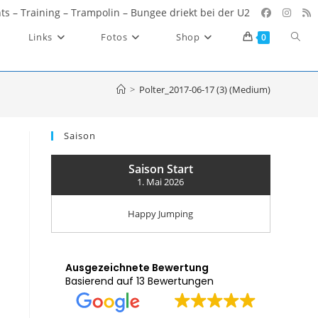
ents – Training – Trampolin – Bungee driekt bei der U2
Websi
Links
Fotos
Shop
0
Such
umsc
>
Polter_2017-06-17 (3) (Medium)
Saison
Saison Start
1. Mai 2026
Happy Jumping
Ausgezeichnete Bewertung
Basierend auf 13 Bewertungen