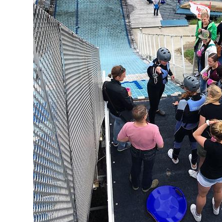
Sehr nett
Atmosphär
anderen Tr
lernen, od
Snowboard
Weiterlese
Schanze z
man nicht 
Cle
vor
einfach a
zuschauen