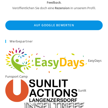
Feedback
.
Hier kommen wir bald wieder hin und dann lösen
Veröffentlichen Sie doch eine
Rezension
in unserem Profil.
wir einen Tagespass… das Angebot sieht nach
jeder Menge Spaß für die gesamte Familie aus…
Daumen hoch kann ich da nur sagen
AUF GOOGLE BEWERTEN
Werbepartner
EasyDays
Funsport Camp
Sunlit