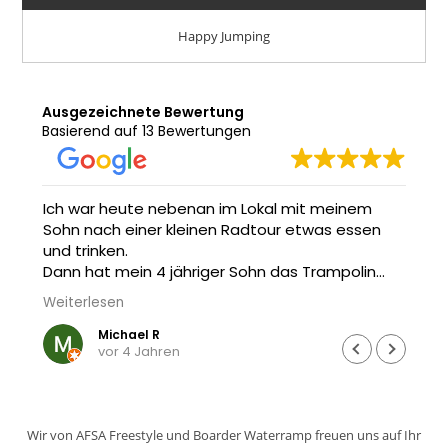
Happy Jumping
Ausgezeichnete Bewertung
Basierend auf 13 Bewertungen
Ich war heute nebenan im Lokal mit meinem
Sohn nach einer kleinen Radtour etwas essen
und trinken.
Dann hat mein 4 jähriger Sohn das Trampolin
von Freestyle gesehen und wollte unbedingt
Weiterlesen
hüpfen.
Michael R
vor 4 Jahren
Die Besitzer sind unglaublich nett und
kinderfreundlich… mein kleiner Mann durfte eine
Runde springen… ging aufs Haus, der Chef hat
keinen Cent nehmen wollen.
Wir von AFSA Freestyle und Boarder Waterramp freuen uns auf Ihr
Sowas findet man heute echt selten…