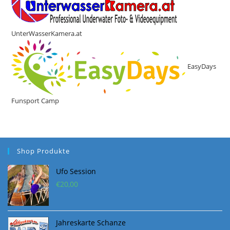
UnterWasserKamera.at
EasyDays
Funsport Camp
Shop Produkte
Ufo Session
€
20,00
Jahreskarte Schanze