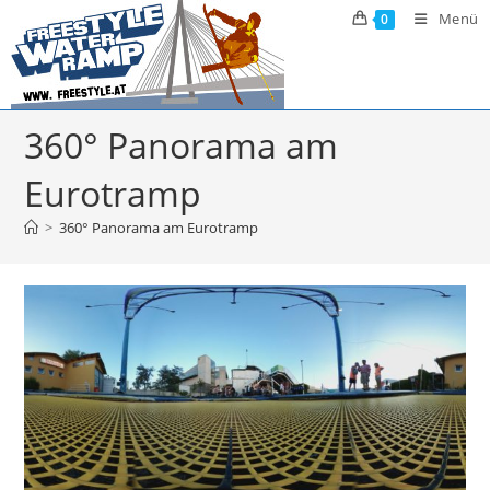
Zum
Menü
0
Inhalt
springen
360° Panorama am
Eurotramp
>
360° Panorama am Eurotramp