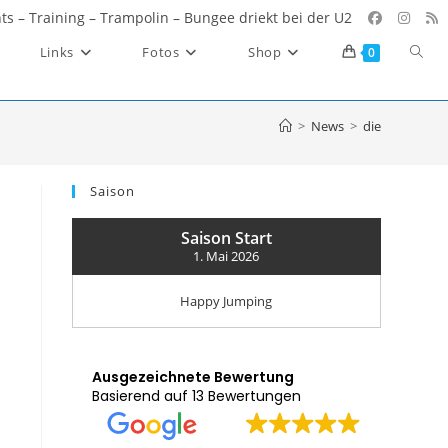
ents – Training – Trampolin – Bungee driekt bei der U2
Websi
Links
Fotos
Shop
0
Such
umsc
>
News
>
die
Saison
Saison Start
1. Mai 2026
Happy Jumping
Ausgezeichnete Bewertung
Basierend auf 13 Bewertungen