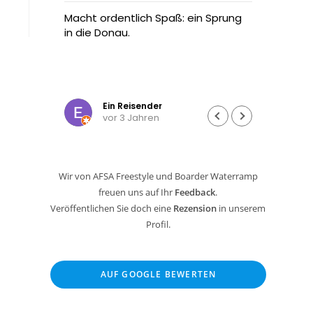
annte
Macht ordentlich Spaß: ein Sprung
Ich wa
n oder
in die Donau.
meine
zu
Radtou
t Ski,
Dann h
ne
Tramp
Weiter
enn
und wo
Ein Reisender
vor 3 Jahren
n oder
Die Be
und ki
Mann 
ging a
Wir von AFSA Freestyle und Boarder Waterramp
Cent 
freuen uns auf Ihr
Feedback
.
Sowas
selte
Veröffentlichen Sie doch eine
Rezension
in unserem
Profil.
Hier k
und da
Tages
AUF GOOGLE BEWERTEN
nach j
gesam
hoch 