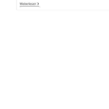
Super
Weiterlesen
Beitrag
Über
Die
Schanze
Auf
DMAX