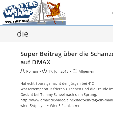
Zum
Inhalt
springen
die
Super Beitrag über die Schanz
auf DMAX
Beitrags-
Beitrag
Beitrags-
Roman
17. Juli 2013
Allgemein
Autor:
veröffentlicht:
Kategorie:
Hat echt Spass gemacht den Jürgen bei 4°C
Wassertemperatur frieren zu sehen und die Freude i
Gesicht bei Tommy Scheel nach dem Sprung.
http://www.dmax.de/video/eine-stadt-ein-tag-ein-man
wien-5/#player * Wien5 * anklicken.