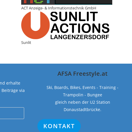
ACT Anzeige- & Informationstechnik GmbH
Sunlit
AFSA Freestyle.at
nd erhalte
Ski, Boards, Bikes, Events - Training -
Beiträge via
Trampolin - Bungee
gleich neben der U2 Station
Donaustadtbrücke.
KONTAKT