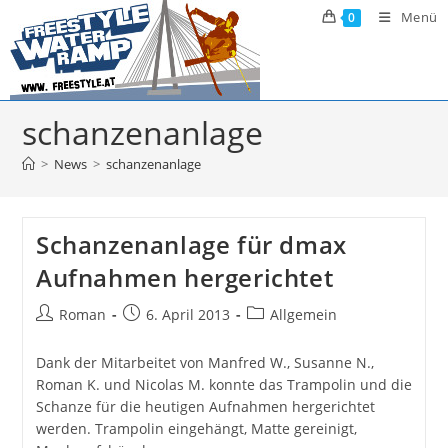
Zum
Menü
0
Inhalt
springen
schanzenanlage
>
News
>
schanzenanlage
Schanzenanlage für dmax
Aufnahmen hergerichtet
Beitrags-
Beitrag
Beitrags-
Roman
6. April 2013
Allgemein
Autor:
veröffentlicht:
Kategorie:
Dank der Mitarbeitet von Manfred W., Susanne N.,
Roman K. und Nicolas M. konnte das Trampolin und die
Schanze für die heutigen Aufnahmen hergerichtet
werden. Trampolin eingehängt, Matte gereinigt,