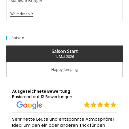
Maulwurfshügel…
Schanzenanlage
Weiterlesen
Für
Dmax
Aufnahmen
Hergerichtet
Saison
Saison Start
1. Mai 2026
Happy Jumping
Ausgezeichnete Bewertung
Basierend auf 13 Bewertungen
häre!
Macht ordentlich Spaß: ein Sprung in die Donau.
en