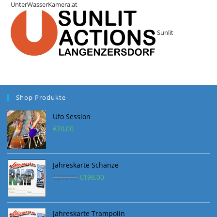
UnterWasserKamera.at
Sunlit
Shop Produkte
Ufo Session
€
20,00
Jahreskarte Schanze
Ursprünglicher
Aktueller
€
200,00
€
198,00
Preis
Preis
war:
ist:
€200,00
€198,00.
Jahreskarte Trampolin