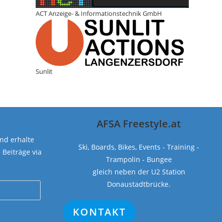
ACT Anzeige- & Informationstechnik GmbH
Sunlit
AFSA Freestyle.at
nd erhalte
Ski, Boards, Bikes, Events - Training -
Beiträge via
Trampolin - Bungee
gleich neben der U2 Station
Donaustadtbrücke.
KONTAKT