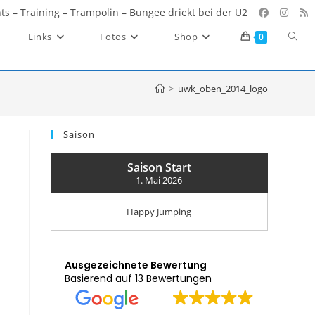
ents – Training – Trampolin – Bungee driekt bei der U2
Websi
Links
Fotos
Shop
0
Such
umsc
>
uwk_oben_2014_logo
Saison
Saison Start
1. Mai 2026
Happy Jumping
Ausgezeichnete Bewertung
Basierend auf 13 Bewertungen