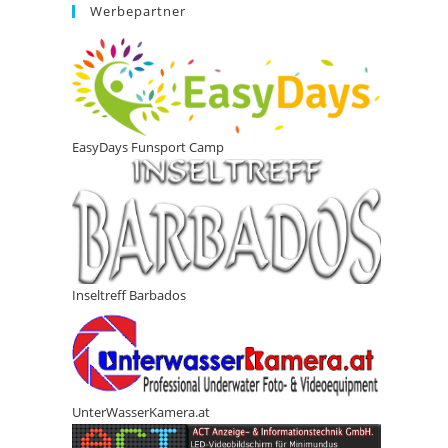
Werbepartner
EasyDays Funsport Camp
Inseltreff Barbados
UnterWasserKamera.at