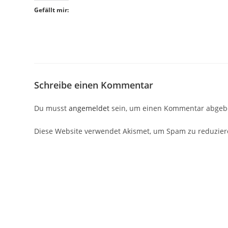
Gefällt mir:
Sehr nett
Atmosphär
anderen Tr
lernen, od
Snowboard
Weiterlese
Schanze z
man nicht 
Cle
Schreibe einen Kommentar
vor
einfach a
zuschauen
Du musst
angemeldet
sein, um einen Kommentar abgeb
Diese Website verwendet Akismet, um Spam zu reduzie