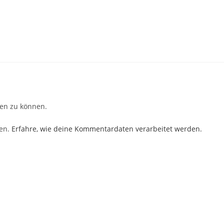
e Leute und entspannte
Macht ordentlich Spaß: ein S
e! Ideal um den ein oder
in die Donau.
ick für den Winter zu
er einfach mal so mit Ski,
 oder Bob über eine
n
u springen. Und wenn
nass werden will -
mens S
Ein Reisender
 2 Jahren
vor 3 Jahren
ufs Trampolin gehen oder
 :)
en zu können.
ren.
Erfahre, wie deine Kommentardaten verarbeitet werden.