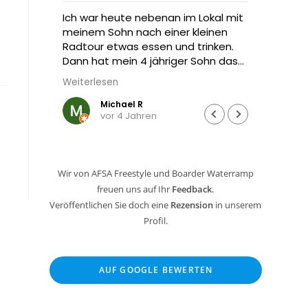
prung
Ich war heute nebenan im Lokal mit
Hat vi
meinem Sohn nach einer kleinen
cooles
Radtour etwas essen und trinken.
Dann hat mein 4 jähriger Sohn das
Trampolin von Freestyle gesehen
Weiterlesen
und wollte unbedingt hüpfen.
Michael R
vor 4 Jahren
Die Besitzer sind unglaublich nett
und kinderfreundlich… mein kleiner
Mann durfte eine Runde springen…
ging aufs Haus, der Chef hat keinen
Wir von AFSA Freestyle und Boarder Waterramp
Cent nehmen wollen.
freuen uns auf Ihr
Feedback
.
Sowas findet man heute echt
selten…
Veröffentlichen Sie doch eine
Rezension
in unserem
Profil.
Hier kommen wir bald wieder hin
und dann lösen wir einen
Tagespass… das Angebot sieht
AUF GOOGLE BEWERTEN
nach jeder Menge Spaß für die
gesamte Familie aus… Daumen
hoch kann ich da nur sagen