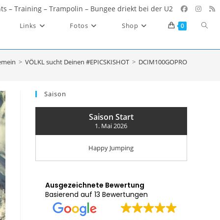
ents – Training – Trampolin – Bungee driekt bei der U2
Websi
Links
Fotos
Shop
0
Such
umsc
emein
>
VÖLKL sucht Deinen #EPICSKISHOT
>
DCIM100GOPRO
Saison
Saison Start
1. Mai 2026
Happy Jumping
Ausgezeichnete Bewertung
Basierend auf 13 Bewertungen