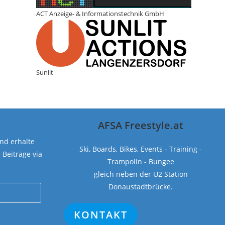
ACT Anzeige- & Informationstechnik GmbH
Sunlit
AFSA Freestyle.at
nd erhalte
Ski, Boards, Bikes, Events - Training -
Beiträge via
Trampolin - Bungee
gleich neben der U2 Station
Donaustadtbrücke.
KONTAKT