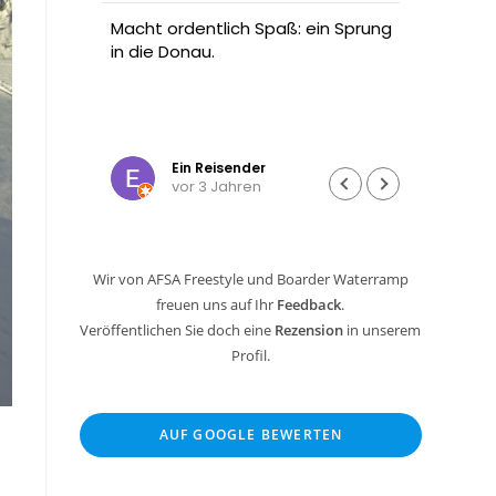
annte
Macht ordentlich Spaß: ein Sprung
Ich wa
n oder
in die Donau.
meine
zu
Radtou
t Ski,
Dann h
ne
Tramp
Weiter
enn
und wo
Ein Reisender
vor 3 Jahren
n oder
Die Be
und ki
Mann 
ging a
Wir von AFSA Freestyle und Boarder Waterramp
Cent 
freuen uns auf Ihr
Feedback
.
Sowas
selte
Veröffentlichen Sie doch eine
Rezension
in unserem
Profil.
Hier k
und da
Tages
AUF GOOGLE BEWERTEN
nach j
gesam
hoch 