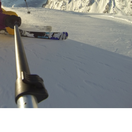
Sehr nette Leute und entsp
Atmosphäre! Ideal um den ei
anderen Trick für den Winter 
lernen, oder einfach mal so mi
Snowboard oder Bob über ei
Weiterlesen
Schanze zu springen. Und w
man nicht nass werden will -
Clemens S
vor 2 Jahren
einfach aufs Trampolin gehe
zuschauen :)