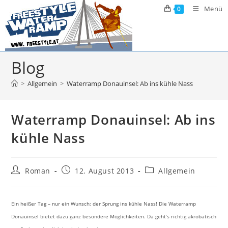
Zum
Menü
0
Inhalt
springen
Blog
>
Allgemein
>
Waterramp Donauinsel: Ab ins kühle Nass
Waterramp Donauinsel: Ab ins
kühle Nass
Beitrags-
Beitrag
Beitrags-
Roman
12. August 2013
Allgemein
Autor:
veröffentlicht:
Kategorie:
Ein heißer Tag – nur ein Wunsch: der Sprung ins kühle Nass! Die Waterramp
Donauinsel bietet dazu ganz besondere Möglichkeiten. Da geht’s richtig akrobatisch