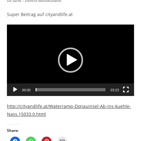
zur Sache – ziemlich beeindruckend.
Super Beitrag auf cityandlife.at
Video-
Player
00:00
03:23
http://cityandlife.at/Waterramp-Donauinsel-Ab-ins-kuehle-
Nass.15033.0.html
Share: