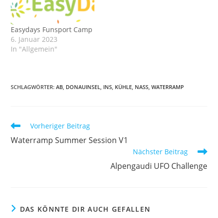
Easydays Funsport Camp
6. Januar 2023
In "Allgemein"
SCHLAGWÖRTER
:
AB
,
DONAUINSEL
,
INS
,
KÜHLE
,
NASS
,
WATERRAMP
Weitere
Vorheriger Beitrag
Artikel
Waterramp Summer Session V1
ansehen
Nächster Beitrag
Alpengaudi UFO Challenge
DAS KÖNNTE DIR AUCH GEFALLEN