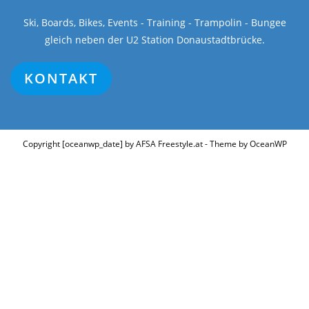
Ski, Boards, Bikes, Events - Training - Trampolin - Bungee
gleich neben der U2 Station Donaustadtbrücke.
KONTAKT
Copyright [oceanwp_date] by AFSA Freestyle.at - Theme by OceanWP