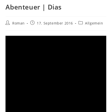
Abenteuer | Dias
Beitrags-
Beitrag
Beitrags-
Roman
17. September 2016
Allgemein
Autor:
veröffentlicht:
Kategorie: