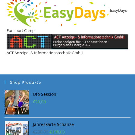
EasyDays
Funsport Camp
ACT Anzeige- & Informationstechnik GmbH
Shop Produkte
Ufo Session
€
20,00
Jahreskarte Schanze
Ursprünglicher
Aktueller
€
200,00
€
198,00