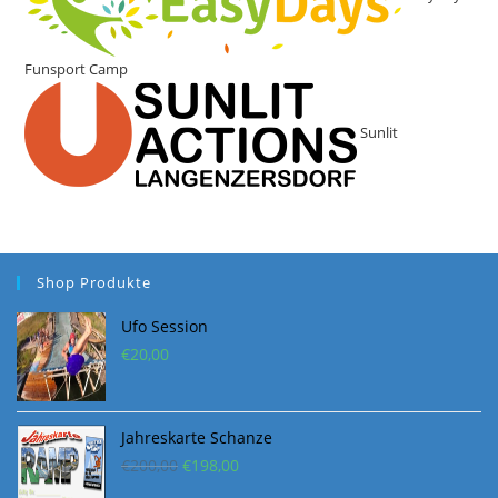
Funsport Camp
Sunlit
Shop Produkte
Ufo Session
€
20,00
Jahreskarte Schanze
Ursprünglicher
Aktueller
€
200,00
€
198,00
Preis
Preis