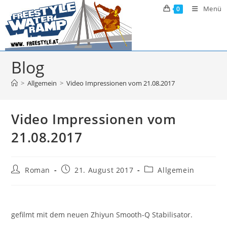
Zum
Menü
0
Inhalt
springen
Blog
>
Allgemein
>
Video Impressionen vom 21.08.2017
Video Impressionen vom
21.08.2017
Beitrags-
Beitrag
Beitrags-
Roman
21. August 2017
Allgemein
Autor:
veröffentlicht:
Kategorie:
gefilmt mit dem neuen Zhiyun Smooth-Q Stabilisator.