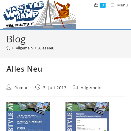
Zum
Menü
0
Inhalt
springen
Blog
>
Allgemein
>
Alles Neu
Alles Neu
Beitrags-
Beitrag
Beitrags-
Roman
3. Juli 2013
Allgemein
Autor:
veröffentlicht:
Kategorie: