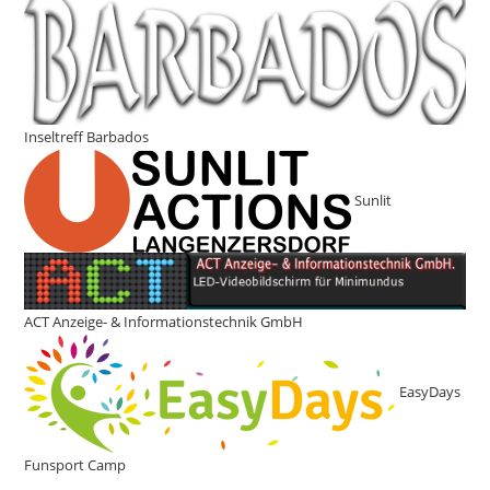
Inseltreff Barbados
Sunlit
ACT Anzeige- & Informationstechnik GmbH
EasyDays
Funsport Camp