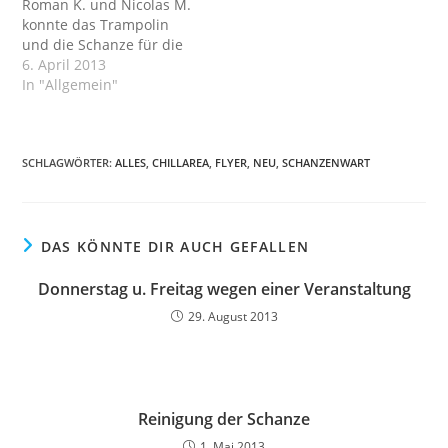
Roman K. und Nicolas M.
konnte das Trampolin
und die Schanze für die
heutigen Aufnahmen
6. April 2013
hergerichtet werden.
In "Allgemein"
Trampolin eingehängt,
Matte gereinigt,
Maulwurfshügel
geglättet, Material für die
SCHLAGWÖRTER
:
ALLES
,
CHILLAREA
,
FLYER
,
NEU
,
SCHANZENWART
Veranstaltung
hergerichtet,
Bewässerung der
Schanze instand gesetzt,
DAS KÖNNTE DIR AUCH GEFALLEN
...
Donnerstag u. Freitag wegen einer Veranstaltung
29. August 2013
Reinigung der Schanze
1. Mai 2013