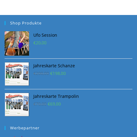
Shop Produkte
Ufo Session
€
20,00
Jahreskarte Schanze
Ursprünglicher
Aktueller
€
200,00
€
198,00
Preis
Preis
war:
ist:
€200,00
€198,00.
Jahreskarte Trampolin
Ursprünglicher
Aktueller
€
70,00
€
69,00
Preis
Preis
war:
ist:
€70,00
€69,00.
Werbepartner