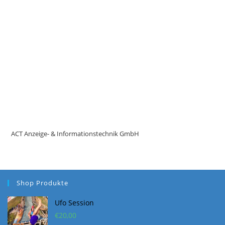
Preis
Preis
war:
ist:
€70,00
€69,00.
Werbepartner