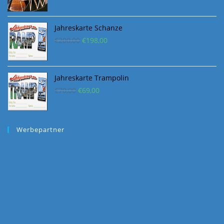
News Abonnieren
Gib Deine E-Mail-Adresse an, und erhalte Benachrichtigungen
über neue Beiträge via E-Mail.
E-
Mail-
Adresse
ABONNIEREN
Schließe dich 1.328 anderen Abonnenten an
AFSA Freestyle.at
Ski, Boards, Bikes, Events - Training - Trampolin - Bungee
gleich neben der U2 Station Donaustadtbrücke.
KONTAKT