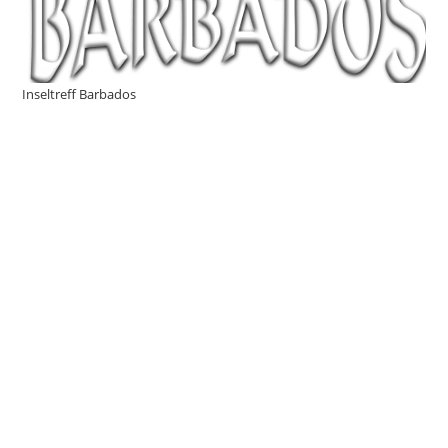
Inseltreff Barbados
EasyDays
Funsport Camp
UnterWasserKamera.at
Sunlit