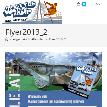
Zum
Menü
0
Inhalt
springen
Flyer2013_2
>
Allgemein
>
Alles Neu
>
Flyer2013_2