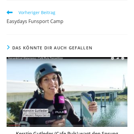
Weitere
Vorheriger Beitrag
Artikel
Easydays Funsport Camp
ansehen
DAS KÖNNTE DIR AUCH GEFALLEN
Kerstin Gutleder (Cafe Puls) wagt den Sprung