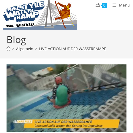
Zum
Menü
0
Inhalt
springen
Blog
>
Allgemein
>
LIVE-ACTION AUF DER WASSERRAMPE