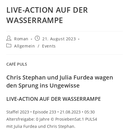
LIVE-ACTION AUF DER
WASSERRAMPE
Beitrags-
Beitrag
Roman
21. August 2023
Autor:
veröffentlicht:
Beitrags-
Allgemein
/
Events
Kategorie:
CAFÉ PULS
Chris Stephan und Julia Furdea wagen
den Sprung ins Ungewisse
LIVE-ACTION AUF DER WASSERRAMPE
Staffel 2023 • Episode 233 • 21.08.2023 • 05:30
Altersfreigabe: 0 Jahre © ProsiebenSat.1 PULS4
mit Julia Furdea und Chris Stephan.