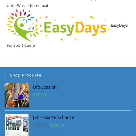
UnterWasserKamera.at
EasyDays
Funsport Camp
Shop Produkte
Ufo Session
€
20,00
Jahreskarte Schanze
Ursprünglicher
Aktueller
€
200,00
€
198,00
Preis
Preis