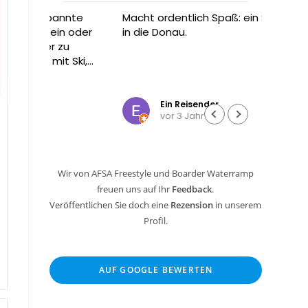
annte
Macht ordentlich Spaß: ein Sprung
Ich wa
n oder
in die Donau.
meine
zu
Radtou
t Ski,
Dann h
ne
Tramp
Weiter
enn
und wo
Ein Reisender
vor 3 Jahren
n oder
Die Be
und ki
Mann 
ging a
Wir von AFSA Freestyle und Boarder Waterramp
Cent 
freuen uns auf Ihr
Feedback
.
Sowas
selte
Veröffentlichen Sie doch eine
Rezension
in unserem
Profil.
Hier k
und da
Tages
AUF GOOGLE BEWERTEN
nach j
gesam
hoch 