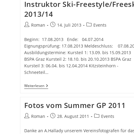
Instruktor Ski-Freestyle/Frees
2013/14
Beitrags-
Beitrag
Beitrags-
Roman
14. Juli 2013
Events
Autor:
veröffentlicht:
Kategorie:
Beginn: 17.08.2013 Ende: 04.07.2014
Eignungsprüfung: 17.08.2013 Meldeschluss: 07.08.2
Ausbildungstermine: Kursteil 1: 13.09. bis 15.09.2013
BSPA Graz Kursteil 2: 18.10. bis 20.10.2013 BSPA Graz
Kursteil 3: 06.04. bis 12.04.2014 Kitzsteinhorn -
Schneeteil…
Instruktor
Weiterlesen
Ski-
Freestyle/Freeski
2013/14
Fotos vom Summer GP 2011
Beitrags-
Beitrag
Beitrags-
Roman
28. August 2011
Events
Autor:
veröffentlicht:
Kategorie:
Danke an A.Hallady unserem Vereinsfotografen für da