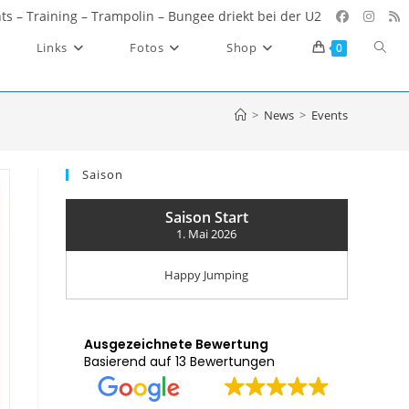
ents – Training – Trampolin – Bungee driekt bei der U2
Websi
Links
Fotos
Shop
0
Such
umsc
>
News
>
Events
Saison
Saison Start
1. Mai 2026
Happy Jumping
Ausgezeichnete Bewertung
Basierend auf 13 Bewertungen