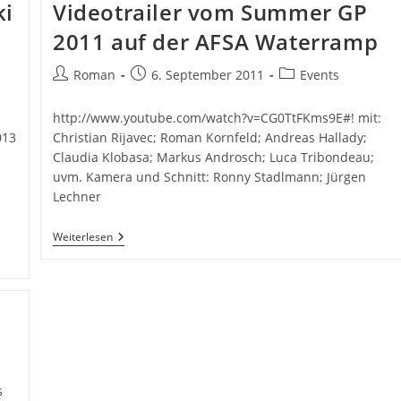
ki
Videotrailer vom Summer GP
2011 auf der AFSA Waterramp
Beitrags-
Beitrag
Beitrags-
Roman
6. September 2011
Events
Autor:
veröffentlicht:
Kategorie:
http://www.youtube.com/watch?v=CG0TtFKms9E#! mit:
013
Christian Rijavec; Roman Kornfeld; Andreas Hallady;
Claudia Klobasa; Markus Androsch; Luca Tribondeau;
uvm. Kamera und Schnitt: Ronny Stadlmann; Jürgen
Lechner
Videotrailer
Weiterlesen
Vom
Summer
GP
2011
Auf
Der
AFSA
Waterramp
s