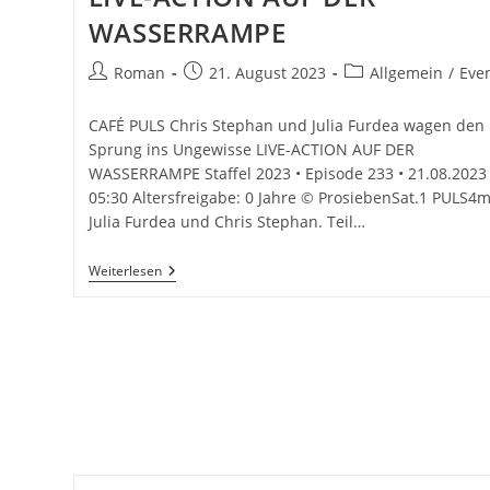
WASSERRAMPE
Beitrags-
Beitrag
Beitrags-
Roman
21. August 2023
Allgemein
/
Eve
Autor:
veröffentlicht:
Kategorie:
CAFÉ PULS Chris Stephan und Julia Furdea wagen den
Sprung ins Ungewisse LIVE-ACTION AUF DER
WASSERRAMPE Staffel 2023 • Episode 233 • 21.08.2023 
05:30 Altersfreigabe: 0 Jahre © ProsiebenSat.1 PULS4m
Julia Furdea und Chris Stephan. Teil…
LIVE-
Weiterlesen
ACTION
AUF
DER
WASSERRAMPE