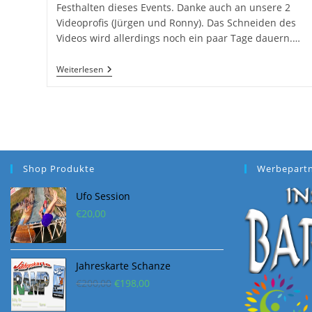
Festhalten dieses Events. Danke auch an unsere 2
Videoprofis (Jürgen und Ronny). Das Schneiden des
Videos wird allerdings noch ein paar Tage dauern.…
Fotos
Weiterlesen
Vom
Summer
GP
2011
Shop Produkte
Werbepart
Ufo Session
€
20,00
Jahreskarte Schanze
Ursprünglicher
Aktueller
€
200,00
€
198,00
Preis
Preis