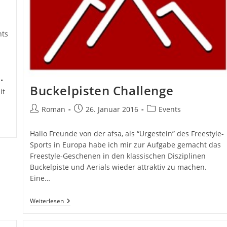
Sehr nette Leute und entsp
Atmosphäre! Ideal um den ei
anderen Trick für den Winter 
nts
lernen, oder einfach mal so mi
Snowboard oder Bob über ei
Weiterlesen
Schanze zu springen. Und w
man nicht nass werden will -
Clemens S
•
vor 2 Jahren
einfach aufs Trampolin gehe
Buckelpisten Challenge
it
zuschauen :)
Beitrags-
Beitrag
Beitrags-
Roman
26. Januar 2016
Events
Autor:
veröffentlicht:
Kategorie:
Hallo Freunde von der afsa, als “Urgestein” des Freestyle-
Sports in Europa habe ich mir zur Aufgabe gemacht das
Freestyle-Geschenen in den klassischen Disziplinen
Buckelpiste und Aerials wieder attraktiv zu machen.
Eine…
Buckelpisten
Weiterlesen
Challenge