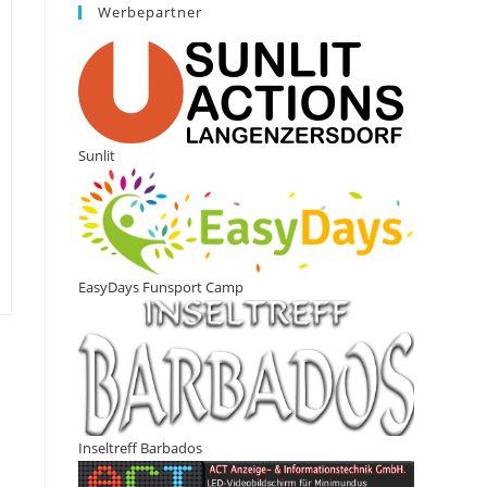
Werbepartner
Sunlit
EasyDays Funsport Camp
Inseltreff Barbados