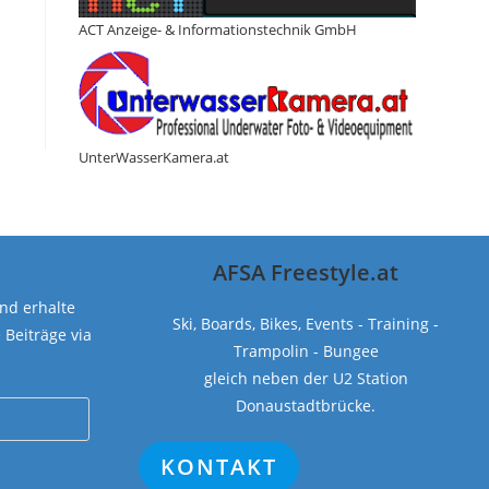
ACT Anzeige- & Informationstechnik GmbH
UnterWasserKamera.at
AFSA Freestyle.at
nd erhalte
Ski, Boards, Bikes, Events - Training -
Beiträge via
Trampolin - Bungee
gleich neben der U2 Station
Donaustadtbrücke.
KONTAKT