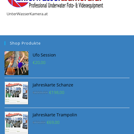
UnterWasserKamera.at
Shop Produkte
Ufo Session
€
20,00
Jahreskarte Schanze
Ursprünglicher
Aktueller
€
200,00
€
198,00
Preis
Preis
war:
ist:
€200,00
€198,00.
Jahreskarte Trampolin
Ursprünglicher
Aktueller
€
70,00
€
69,00
Preis
Preis