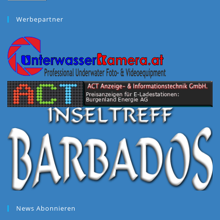
war:
ist:
€70,00
€69,00.
Werbepartner
News Abonnieren