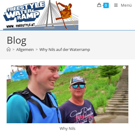
Zum
Menü
0
Inhalt
springen
Blog
>
Allgemein
>
Why Nils auf der Waterramp
Why Nils