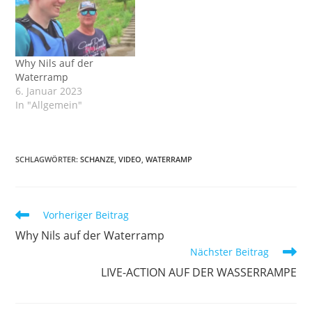
beeindruckend. Super
Beitrag auf cityandlife.at
http://cityandlife.at/Wate
rramp-Donauinsel-Ab-
Why Nils auf der
ins-kuehle-
Waterramp
Nass.15033.0.html
6. Januar 2023
In "Allgemein"
SCHLAGWÖRTER
:
SCHANZE
,
VIDEO
,
WATERRAMP
Weitere
Vorheriger Beitrag
Artikel
Why Nils auf der Waterramp
ansehen
Nächster Beitrag
LIVE-ACTION AUF DER WASSERRAMPE