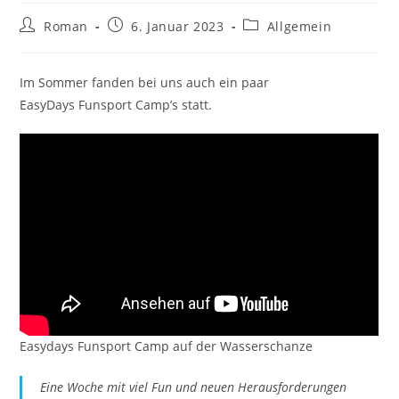
Beitrags-
Beitrag
Beitrags-
Roman
6. Januar 2023
Allgemein
Autor:
veröffentlicht:
Kategorie:
Im Sommer fanden bei uns auch ein paar
EasyDays Funsport Camp’s statt.
Easydays Funsport Camp auf der Wasserschanze
Eine Woche mit viel Fun und neuen Herausforderungen