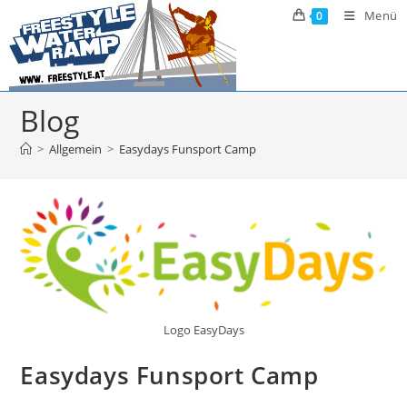
Zum
Menü
0
Inhalt
springen
Blog
>
Allgemein
>
Easydays Funsport Camp
Logo EasyDays
Easydays Funsport Camp