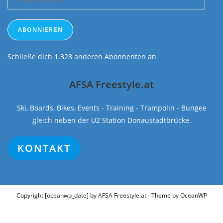
Mail-
Adresse
ABONNIEREN
Schließe dich 1.328 anderen Abonnenten an
AFSA Freestyle.at
Ski, Boards, Bikes, Events - Training - Trampolin - Bungee
gleich neben der U2 Station Donaustadtbrücke.
KONTAKT
Copyright [oceanwp_date] by AFSA Freestyle.at - Theme by OceanWP