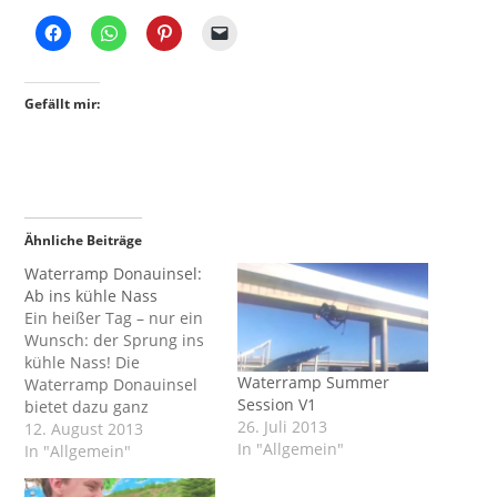
Gefällt mir:
Ähnliche Beiträge
Waterramp Donauinsel:
Ab ins kühle Nass
Ein heißer Tag – nur ein
Wunsch: der Sprung ins
kühle Nass! Die
Waterramp Summer
Waterramp Donauinsel
Session V1
bietet dazu ganz
26. Juli 2013
besondere
12. August 2013
In "Allgemein"
Möglichkeiten. Da geht’s
In "Allgemein"
richtig akrobatisch zur
Sache – ziemlich