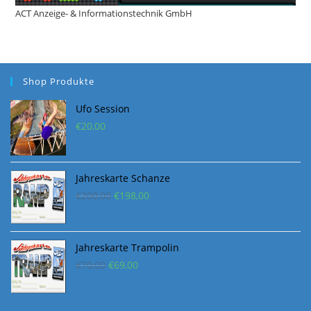
ACT Anzeige- & Informationstechnik GmbH
Shop Produkte
Ufo Session
€
20,00
Jahreskarte Schanze
Ursprünglicher
Aktueller
€
200,00
€
198,00
Preis
Preis
war:
ist:
€200,00
€198,00.
Jahreskarte Trampolin
Ursprünglicher
Aktueller
€
70,00
€
69,00
Preis
Preis
war:
ist: