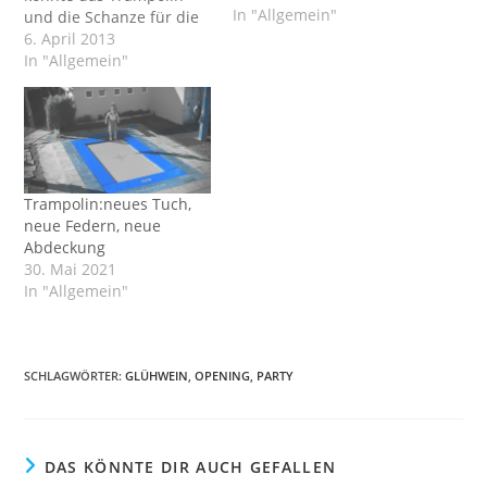
In "Allgemein"
und die Schanze für die
heutigen Aufnahmen
6. April 2013
hergerichtet werden.
In "Allgemein"
Trampolin eingehängt,
Matte gereinigt,
Maulwurfshügel
geglättet, Material für die
Veranstaltung
hergerichtet,
Trampolin:neues Tuch,
Bewässerung der
neue Federn, neue
Schanze instand gesetzt,
Abdeckung
...
30. Mai 2021
In "Allgemein"
SCHLAGWÖRTER
:
GLÜHWEIN
,
OPENING
,
PARTY
DAS KÖNNTE DIR AUCH GEFALLEN