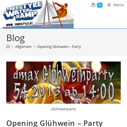
Zum
Menü
0
Inhalt
springen
Blog
>
Allgemein
>
Opening Glühwein – Party
Glühweinparty
Opening Glühwein – Party