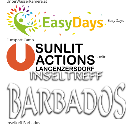
UnterWasserKamera.at
EasyDays
Funsport Camp
Sunlit
Inseltreff Barbados