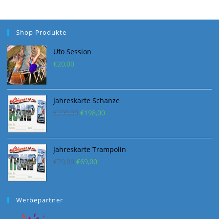
Shop Produkte
Ufo Session
€
20,00
Jahreskarte Schanze
Ursprünglicher
Aktueller
€
200,00
€
198,00
Preis
Preis
war:
ist:
€200,00
€198,00.
Jahreskarte Trampolin
Ursprünglicher
Aktueller
€
70,00
€
69,00
Preis
Preis
war:
ist:
€70,00
€69,00.
Werbepartner