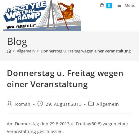
Zum
Menü
0
Inhalt
springen
Blog
>
Allgemein
>
Donnerstag u. Freitag wegen einer Veranstaltung
Donnerstag u. Freitag wegen
einer Veranstaltung
Beitrags-
Beitrag
Beitrags-
Roman
29. August 2013
Allgemein
Autor:
veröffentlicht:
Kategorie:
Am Donnerstag den 29.8.2013 u. Freitag(30.8) wegen einer
Veranstaltung geschlossen.