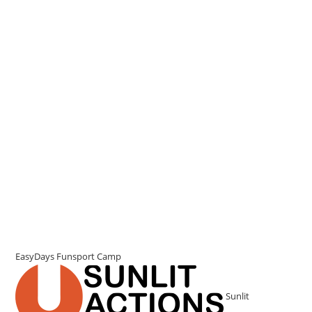
EasyDays
Funsport Camp
Sunlit
UnterWasserKamera.at