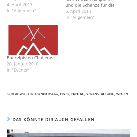
4. April 2013
und die Schanze für die
In "Allgemein"
heutigen Aufnahmen
6. April 2013
hergerichtet werden.
In "Allgemein"
Trampolin eingehängt,
Matte gereinigt,
Maulwurfshügel
geglättet, Material für die
Veranstaltung
hergerichtet,
Buckelpisten Challenge
Bewässerung der
26. Januar 2016
Schanze instand gesetzt,
In "Events"
...
SCHLAGWÖRTER
:
DONNERSTAG
,
EINER
,
FREITAG
,
VERANSTALTUNG
,
WEGEN
DAS KÖNNTE DIR AUCH GEFALLEN