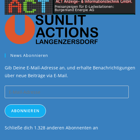
Mail-
Adresse
ABONNIEREN
Schließe dich 1.328 anderen Abonnenten an
AFSA Freestyle.at
Ski, Boards, Bikes, Events - Training - Trampolin - Bungee
gleich neben der U2 Station Donaustadtbrücke.
KONTAKT
Copyright [oceanwp_date] by AFSA Freestyle.at - Theme by OceanWP