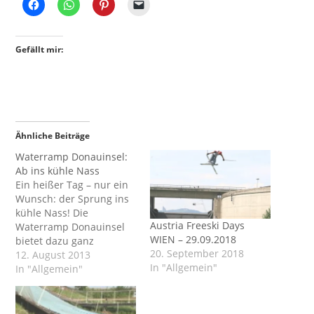
Gefällt mir:
Ähnliche Beiträge
Waterramp Donauinsel:
Ab ins kühle Nass
Ein heißer Tag – nur ein
Wunsch: der Sprung ins
kühle Nass! Die
Austria Freeski Days
Waterramp Donauinsel
WIEN – 29.09.2018
bietet dazu ganz
20. September 2018
besondere
12. August 2013
In "Allgemein"
Möglichkeiten. Da geht’s
In "Allgemein"
richtig akrobatisch zur
Sache – ziemlich
beeindruckend. Super