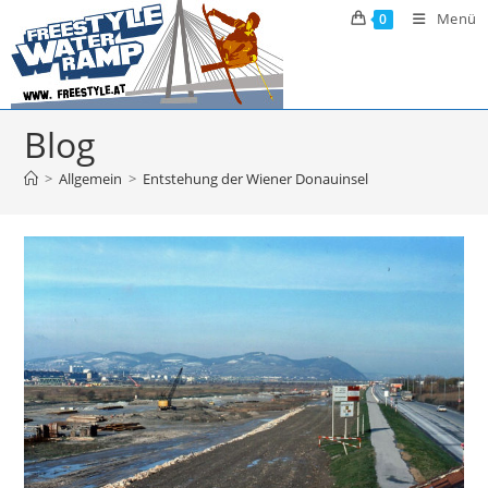
Zum
Menü
0
Inhalt
springen
Blog
>
Allgemein
>
Entstehung der Wiener Donauinsel