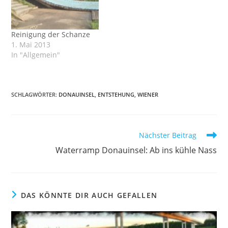
Beitrag auf cityandlife.at
http://cityandlife.at/Wate
rramp-Donauinsel-Ab-
Reinigung der Schanze
ins-kuehle-
1. Mai 2013
Nass.15033.0.html
In "Allgemein"
SCHLAGWÖRTER
:
DONAUINSEL
,
ENTSTEHUNG
,
WIENER
Weitere
Nächster Beitrag
Artikel
Waterramp Donauinsel: Ab ins kühle Nass
ansehen
DAS KÖNNTE DIR AUCH GEFALLEN