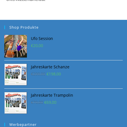
Shop Produkte
Ufo Session
€
20,00
Jahreskarte Schanze
Ursprünglicher
Aktueller
€
200,00
€
198,00
Preis
Preis
war:
ist:
€200,00
€198,00.
Jahreskarte Trampolin
Ursprünglicher
Aktueller
€
70,00
€
69,00
Preis
Preis
war:
ist:
€70,00
€69,00.
Werbepartner