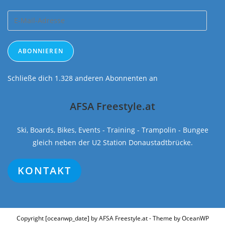
E-
Mail-
Adresse
ABONNIEREN
Schließe dich 1.328 anderen Abonnenten an
AFSA Freestyle.at
Ski, Boards, Bikes, Events - Training - Trampolin - Bungee
gleich neben der U2 Station Donaustadtbrücke.
KONTAKT
Copyright [oceanwp_date] by AFSA Freestyle.at - Theme by OceanWP