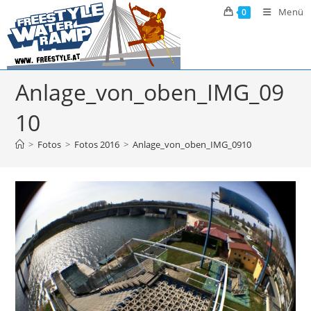
Zum
Menü
0
Inhalt
springen
Anlage_von_oben_IMG_09
10
>
Fotos
>
Fotos 2016
>
Anlage_von_oben_IMG_0910