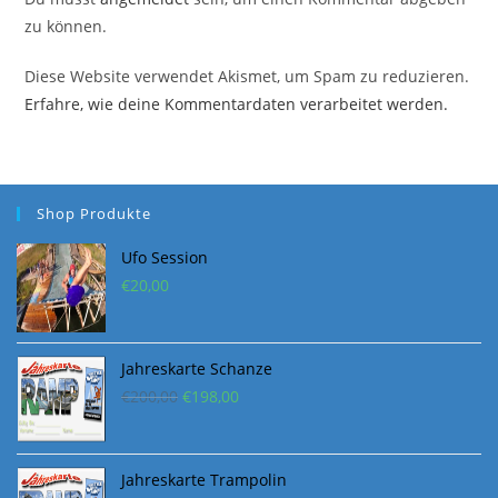
zu können.
Diese Website verwendet Akismet, um Spam zu reduzieren.
Erfahre, wie deine Kommentardaten verarbeitet werden.
Shop Produkte
Ufo Session
€
20,00
Jahreskarte Schanze
Ursprünglicher
Aktueller
€
200,00
€
198,00
Preis
Preis
war:
ist:
€200,00
€198,00.
Jahreskarte Trampolin