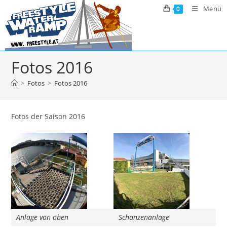
Zum
Menü
0
Inhalt
springen
Fotos 2016
>
Fotos
>
Fotos 2016
Fotos der Saison 2016
Anlage von oben
Schanzenanlage