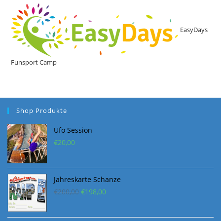
EasyDays
Funsport Camp
Shop Produkte
Ufo Session
€
20,00
Jahreskarte Schanze
Ursprünglicher
Aktueller
€
200,00
€
198,00
Preis
Preis
war:
ist: