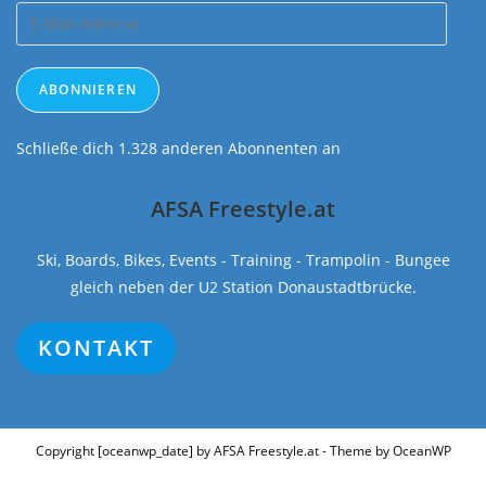
E-
Mail-
Adresse
ABONNIEREN
Schließe dich 1.328 anderen Abonnenten an
AFSA Freestyle.at
Ski, Boards, Bikes, Events - Training - Trampolin - Bungee
gleich neben der U2 Station Donaustadtbrücke.
KONTAKT
Copyright [oceanwp_date] by AFSA Freestyle.at - Theme by OceanWP