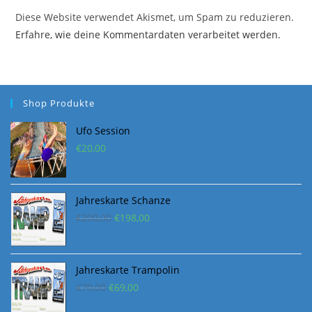
Diese Website verwendet Akismet, um Spam zu reduzieren.
Erfahre, wie deine Kommentardaten verarbeitet werden.
Shop Produkte
Ufo Session
€
20,00
Jahreskarte Schanze
Ursprünglicher
Aktueller
€
200,00
€
198,00
Preis
Preis
war:
ist:
€200,00
€198,00.
Jahreskarte Trampolin
Ursprünglicher
Aktueller
€
70,00
€
69,00
Preis
Preis