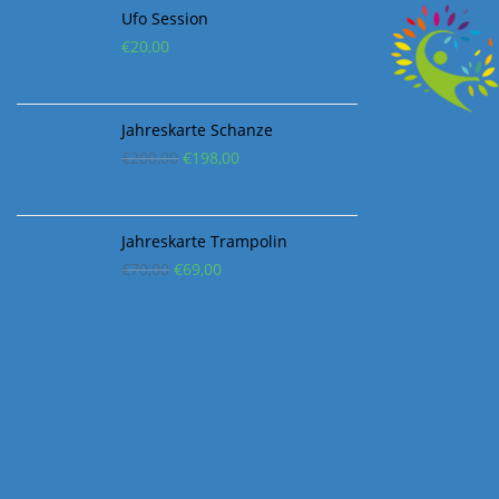
war:
ist:
€200,00
€198,00.
Jahreskarte Trampolin
Ursprünglicher
Aktueller
€
70,00
€
69,00
Preis
Preis
war:
ist:
€70,00
€69,00.