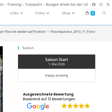
ents – Training – Trampolin – Bungee driekt bei der U2
Websi
Links
Fotos
Shop
0
Such
umsc
er Floss ist wieder auf Position
>
Flossreparatur_2013_11_Fotor
Saison
Saison Start
1. Mai 2026
Happy Jumping
Ausgezeichnete Bewertung
Basierend auf 13 Bewertungen