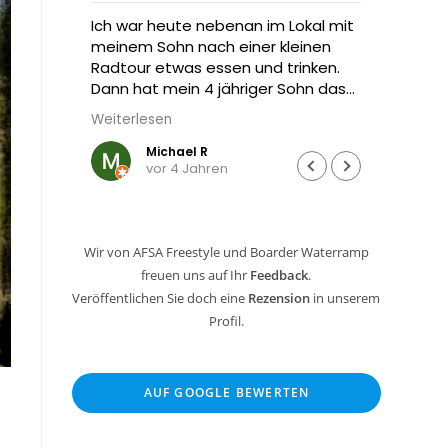
prung
Ich war heute nebenan im Lokal mit
Hat vi
meinem Sohn nach einer kleinen
cooles
Radtour etwas essen und trinken.
Dann hat mein 4 jähriger Sohn das
Trampolin von Freestyle gesehen
Weiterlesen
und wollte unbedingt hüpfen.
Michael R
vor 4 Jahren
Die Besitzer sind unglaublich nett
und kinderfreundlich… mein kleiner
Mann durfte eine Runde springen…
ging aufs Haus, der Chef hat keinen
Wir von AFSA Freestyle und Boarder Waterramp
Cent nehmen wollen.
freuen uns auf Ihr
Feedback
.
Sowas findet man heute echt
selten…
Veröffentlichen Sie doch eine
Rezension
in unserem
Profil.
Hier kommen wir bald wieder hin
und dann lösen wir einen
Tagespass… das Angebot sieht
AUF GOOGLE BEWERTEN
nach jeder Menge Spaß für die
gesamte Familie aus… Daumen
hoch kann ich da nur sagen