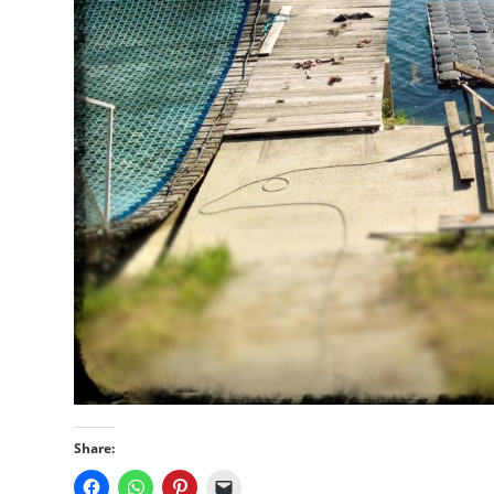
Sehr nett
Atmosphär
anderen Tr
lernen, od
Snowboard
Weiterlese
Schanze z
man nicht 
Cle
vor
einfach a
zuschauen
Share: