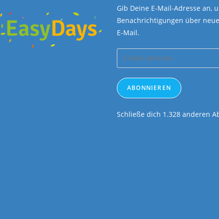
Schließe dich 1.328 anderen 
Copyright [oceanwp_date] by AFSA Freestyle.at - Theme by OceanWP