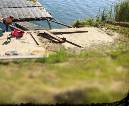
e Leute und entspannte
Macht ordentlich Spaß: ein S
e! Ideal um den ein oder
in die Donau.
ick für den Winter zu
er einfach mal so mit Ski,
 oder Bob über eine
n
u springen. Und wenn
nass werden will -
mens S
Ein Reisender
 2 Jahren
vor 3 Jahren
ufs Trampolin gehen oder
 :)