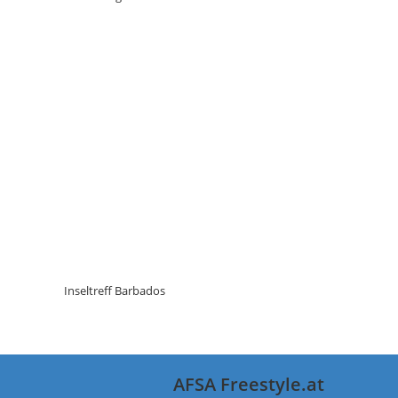
Inseltreff Barbados
AFSA Freestyle.at
nd erhalte
Ski, Boards, Bikes, Events - Training -
Beiträge via
Trampolin - Bungee
gleich neben der U2 Station
Donaustadtbrücke.
KONTAKT