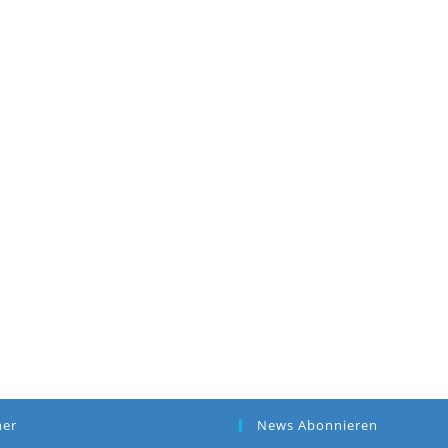
ner
News Abonnieren
Gib Deine E-Mail-Adresse an, u
Benachrichtigungen über neue 
E-Mail.
E-
Mail-
Adresse
ABONNIEREN