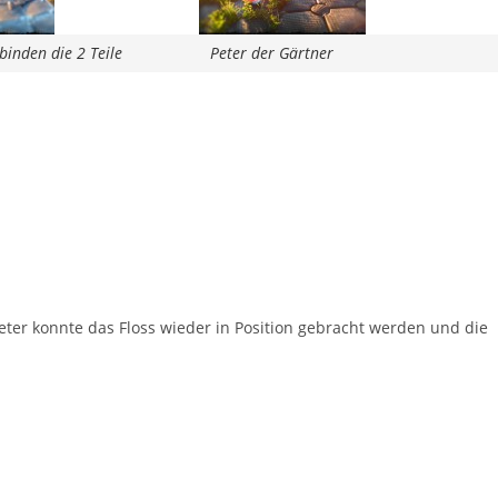
Sehr nette Leute und entsp
Atmosphäre! Ideal um den ei
binden die 2 Teile
Peter der Gärtner
anderen Trick für den Winter 
lernen, oder einfach mal so mi
Snowboard oder Bob über ei
Weiterlesen
Schanze zu springen. Und w
man nicht nass werden will -
Clemens S
vor 2 Jahren
einfach aufs Trampolin gehe
zuschauen :)
Peter konnte das Floss wieder in Position gebracht werden und die