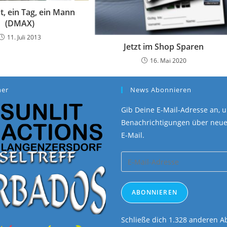
t, ein Tag, ein Mann
(DMAX)
11. Juli 2013
Jetzt im Shop Sparen
16. Mai 2020
ner
News Abonnieren
Gib Deine E-Mail-Adresse an, u
Benachrichtigungen über neue 
E-Mail.
E-
Mail-
Adresse
ABONNIEREN
Schließe dich 1.328 anderen 