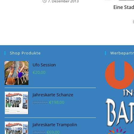
7. Dezember 2013
Eine Stad
Shop Produkte
Werbepart
Ufo Session
€
20,00
Jahreskarte Schanze
Ursprünglicher
Aktueller
€
200,00
€
198,00
Preis
Preis
war:
ist:
€200,00
€198,00.
Jahreskarte Trampolin
Ursprünglicher
Aktueller
€
70,00
€
69,00