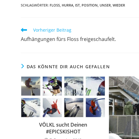
SCHLAGWÖRTER
:
FLOSS
,
HURRA
,
IST
,
POSITION
,
UNSER
,
WIEDER
Weitere
Vorheriger Beitrag
Artikel
Aufhängungen fürs Floss freigeschaufelt.
ansehen
DAS KÖNNTE DIR AUCH GEFALLEN
VÖLKL sucht Deinen
#EPICSKISHOT