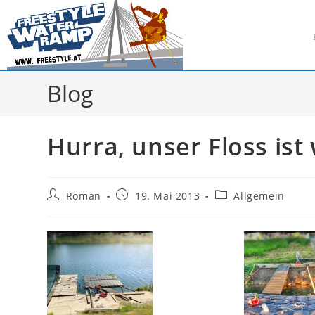
Zum
Inhalt
springen
Blog
Hurra, unser Floss ist
Beitrags-
Beitrag
Beitrags-
Roman
19. Mai 2013
Allgemein
Autor:
veröffentlicht:
Kategorie: