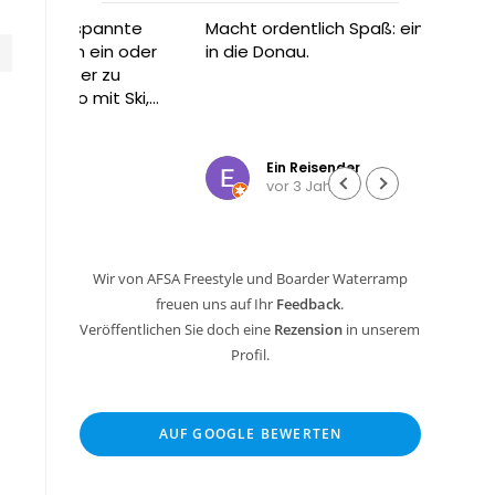
annte
Macht ordentlich Spaß: ein Sprung
Ich wa
n oder
in die Donau.
meine
zu
Radtou
t Ski,
Dann h
ne
Tramp
Weiter
enn
und wo
Ein Reisender
vor 3 Jahren
n oder
Die Be
und ki
Mann 
ging a
Wir von AFSA Freestyle und Boarder Waterramp
Cent 
freuen uns auf Ihr
Feedback
.
Sowas
selte
Veröffentlichen Sie doch eine
Rezension
in unserem
Profil.
Hier k
und da
Tages
AUF GOOGLE BEWERTEN
nach j
gesam
hoch 