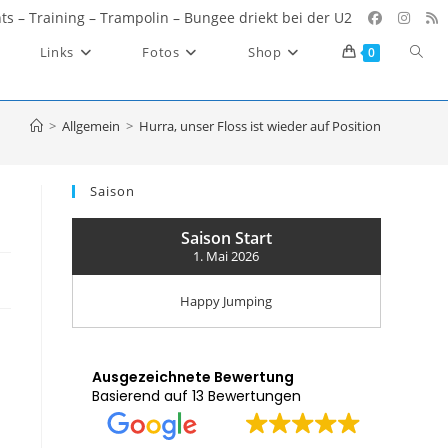
ents – Training – Trampolin – Bungee driekt bei der U2
Websi
Links
Fotos
Shop
0
Such
umsc
>
Allgemein
>
Hurra, unser Floss ist wieder auf Position
Saison
Saison Start
1. Mai 2026
Happy Jumping
Ausgezeichnete Bewertung
Basierend auf 13 Bewertungen