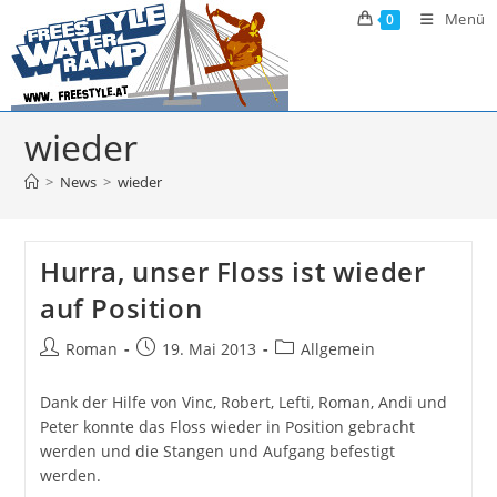
Zum
Menü
0
Inhalt
springen
wieder
>
News
>
wieder
Hurra, unser Floss ist wieder
auf Position
Beitrags-
Beitrag
Beitrags-
Roman
19. Mai 2013
Allgemein
Autor:
veröffentlicht:
Kategorie:
Dank der Hilfe von Vinc, Robert, Lefti, Roman, Andi und
Peter konnte das Floss wieder in Position gebracht
werden und die Stangen und Aufgang befestigt
werden.