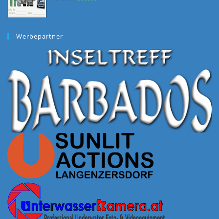
Preis
Preis
war:
ist:
€70,00
€69,00.
Werbepartner