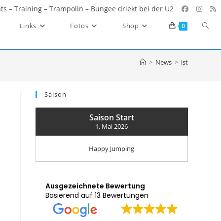
ents – Training – Trampolin – Bungee driekt bei der U2
Websi
Links
Fotos
Shop
0
Such
umsc
>
News
>
ist
Saison
Saison Start
1. Mai 2026
Happy Jumping
Ausgezeichnete Bewertung
Basierend auf 13 Bewertungen