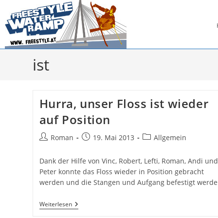
Zum
Inhalt
springen
ist
Hurra, unser Floss ist wieder
auf Position
Beitrags-
Beitrag
Beitrags-
Roman
19. Mai 2013
Allgemein
Autor:
veröffentlicht:
Kategorie:
Dank der Hilfe von Vinc, Robert, Lefti, Roman, Andi und
Peter konnte das Floss wieder in Position gebracht
werden und die Stangen und Aufgang befestigt werde
Hurra,
Weiterlesen
Unser