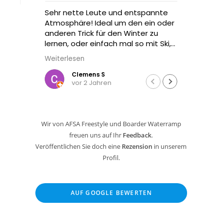
ette Leute und entspannte
Macht ordentlich Spaß: ei
häre! Ideal um den ein oder
in die Donau.
 Trick für den Winter zu
 oder einfach mal so mit Ski,
ard oder Bob über eine
esen
e zu springen. Und wenn
ht nass werden will -
Clemens S
Ein Reisender
vor 2 Jahren
vor 3 Jahren
h aufs Trampolin gehen oder
uen :)
Wir von AFSA Freestyle und Boarder Waterramp
freuen uns auf Ihr
Feedback
.
Veröffentlichen Sie doch eine
Rezension
in unserem
Profil.
AUF GOOGLE BEWERTEN