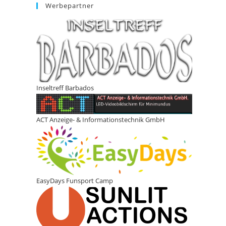
Werbepartner
Inseltreff Barbados
ACT Anzeige- & Informationstechnik GmbH
EasyDays Funsport Camp