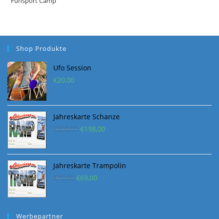
Funsport Camp
Shop Produkte
Ufo Session
€
20,00
Jahreskarte Schanze
Ursprünglicher
Aktueller
€
200,00
€
198,00
Preis
Preis
war:
ist:
€200,00
€198,00.
Jahreskarte Trampolin
Ursprünglicher
Aktueller
€
70,00
€
69,00
Preis
Preis
war:
ist:
€70,00
€69,00.
Werbepartner