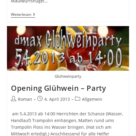
Maulwurfshügel…
Schanzenanlage
Weiterlesen
Für
Dmax
Aufnahmen
Hergerichtet
Glühweinparty
Opening Glühwein – Party
Beitrags-
Beitrag
Beitrags-
Roman
4. April 2013
Allgemein
Autor:
veröffentlicht:
Kategorie:
am 5.4.2013 ab 14:00 Herrichten der Schanze (Wasser,
Handlauf) Trampolin einhängen, Matten rund ums
Trampolin Floss ins Wasser bringen. (Hat sich am
Mittwoch erledigt.) Anschliessend für alle Helfer