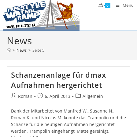
Zum
Menü
0
Inhalt
springen
News
>
News
>
Seite 5
Schanzenanlage für dmax
Aufnahmen hergerichtet
Beitrags-
Beitrag
Beitrags-
Roman
6. April 2013
Allgemein
Autor:
veröffentlicht:
Kategorie:
Dank der Mitarbeitet von Manfred W., Susanne N.,
Roman K. und Nicolas M. konnte das Trampolin und die
Schanze für die heutigen Aufnahmen hergerichtet
werden. Trampolin eingehängt, Matte gereinigt,