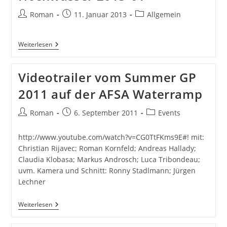
Beitrags-
Beitrag
Beitrags-
Roman
11. Januar 2013
Allgemein
Autor:
veröffentlicht:
Kategorie:
Hochwasser
Weiterlesen
2013-
01
Videotrailer vom Summer GP
2011 auf der AFSA Waterramp
Beitrags-
Beitrag
Beitrags-
Roman
6. September 2011
Events
Autor:
veröffentlicht:
Kategorie:
http://www.youtube.com/watch?v=CG0TtFKms9E#! mit:
Christian Rijavec; Roman Kornfeld; Andreas Hallady;
Claudia Klobasa; Markus Androsch; Luca Tribondeau;
uvm. Kamera und Schnitt: Ronny Stadlmann; Jürgen
Lechner
Videotrailer
Weiterlesen
Vom
Summer