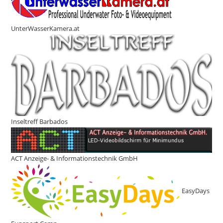
UnterWasserKamera.at
Inseltreff Barbados
ACT Anzeige- & Informationstechnik GmbH
EasyDays