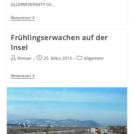
GLÜHWEINPARTY im…
Opening
Weiterlesen
Glühwein
–
Party
Frühlingserwachen auf der
Insel
Beitrags-
Beitrag
Beitrags-
Roman
25. März 2013
Allgemein
Autor:
veröffentlicht:
Kategorie:
Frühlingserwachen
Weiterlesen
Auf
Der
Insel