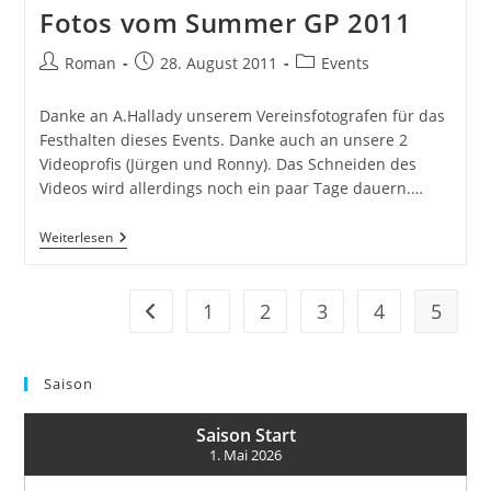
GP
Fotos vom Summer GP 2011
2011
Auf
Der
Beitrags-
Beitrag
Beitrags-
Roman
28. August 2011
Events
AFSA
Autor:
veröffentlicht:
Kategorie:
Waterramp
Danke an A.Hallady unserem Vereinsfotografen für das
Festhalten dieses Events. Danke auch an unsere 2
Videoprofis (Jürgen und Ronny). Das Schneiden des
Videos wird allerdings noch ein paar Tage dauern.…
Fotos
Weiterlesen
Vom
Summer
GP
2011
1
2
3
4
5
Zur vorherigen Seite
Saison
Saison Start
1. Mai 2026